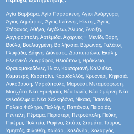
Περιοχές εξυπηρέτησης :
Αγία Βαρβάρα, Αγία Παρασκευή, Άγιοι Ανάργυροι,
Άγιος Δημήτριος, Άγιος Ιωάννης Ρέντης, Άγιος
Στέφανος, Αθήνα, Αιγάλεω, Άλιμος, Άνοιξη,
Αργυρούπολη, Αρτέμιδα, Αχαρνές - Μενίδι, Βάρη,
Βούλα, Βουλιαγμένη, Βριλήσσια, Βύρωνας, Γαλάτσι,
Γλυφάδα, Δάφνη, Διόνυσος, Δραπετσώνα, Εκάλη,
Ελληνικό, Ζωγράφου, Ηλιούπολη, Ηράκλειο,
Θρακομακεδόνες, Ίλιον, Καισαριανή, Καλλιθέα,
Καματερό, Κερατσίνι, Κορυδαλλός, Κρυονέρι, Κηφισιά,
Λυκόβρυση, Μαρκόπουλο, Μαρούσι, Μεταμόρφωση,
Μοσχάτο, Νέα Ερυθραία, Νέα Ιωνία, Νέα Σμύρνη, Νέα
Φιλαδέλφεια, Νέα Χαλκηδόνα, Νίκαια, Παιανία,
Παλαιό Φάληρο, Παλλήνη, Παπάγου, Πειραιάς,
Πεντέλη, Πέραμα, Περιστέρι, Πετρούπολη, Πεύκη,
Πικέρμι, Πολιτεία, Ραφίνα, Σπάτα, Σταμάτα, Ταύρος,
Υμηττός, Φιλοθέη, Χαϊδάρι, Χαλάνδρι, Χολαργός,